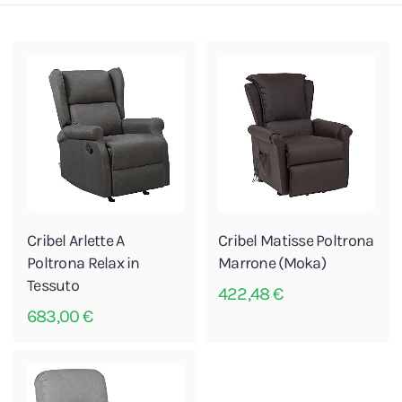
Cribel Arlette A
Cribel Matisse Poltrona
Poltrona Relax in
Marrone (Moka)
Tessuto
422,48
€
683,00
€