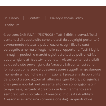
Chi Siamo
Contatti
Privacy e Cookie Policy
Disclosure
© poltrone24.it P.IVA 14751771008 - Tutti i diritti riservati. Tutti i
contenuti di questo sito sono protetti da copyright pertanto è
severamente vietata la pubblicazione, ogni illecito sarà
perseguito a norma di legge nelle sedi opportune. Tutti i loghi,
immagini, prodotti o marchi registrati citati su poltrone24.it
appartengono ai rispettivi proprietari. Alcuni contenuti visibili
su questo sito provengono da Amazon, tali contenuti sono
forniti così come sono e possono essere soggetti in qualunque
momento a modifiche o eliminazione. I prezzi e la disponibilità
dei prodotti sono aggiornati all'incirca ogni 24 ore, ciò significa
che i prezzi riportati nel presente sito non sono aggiornati in
tempo reale, pertanto il prezzo a cui fare riferimento sarà
sempre quello riportato su Amazon.it. In qualità di affiliati
Amazon riceviamo una commissione dagli acquisti idonei.