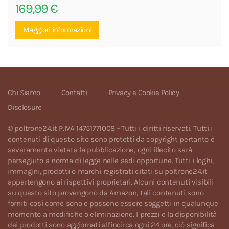
169,99
€
Maggiori informazioni
Chi Siamo
Contatti
Privacy e Cookie Policy
Disclosure
© poltrone24.it P.IVA 14751771008 - Tutti i diritti riservati. Tutti i
contenuti di questo sito sono protetti da copyright pertanto è
severamente vietata la pubblicazione, ogni illecito sarà
perseguito a norma di legge nelle sedi opportune. Tutti i loghi,
immagini, prodotti o marchi registrati citati su poltrone24.it
appartengono ai rispettivi proprietari. Alcuni contenuti visibili
su questo sito provengono da Amazon, tali contenuti sono
forniti così come sono e possono essere soggetti in qualunque
momento a modifiche o eliminazione. I prezzi e la disponibilità
dei prodotti sono aggiornati all'incirca ogni 24 ore, ciò significa