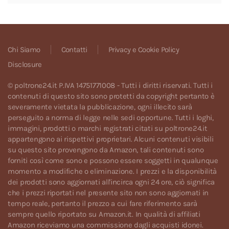
Chi Siamo
Contatti
Privacy e Cookie Policy
Disclosure
© poltrone24.it P.IVA 14751771008 - Tutti i diritti riservati. Tutti i
contenuti di questo sito sono protetti da copyright pertanto è
severamente vietata la pubblicazione, ogni illecito sarà
perseguito a norma di legge nelle sedi opportune. Tutti i loghi,
immagini, prodotti o marchi registrati citati su poltrone24.it
appartengono ai rispettivi proprietari. Alcuni contenuti visibili
su questo sito provengono da Amazon, tali contenuti sono
forniti così come sono e possono essere soggetti in qualunque
momento a modifiche o eliminazione. I prezzi e la disponibilità
dei prodotti sono aggiornati all'incirca ogni 24 ore, ciò significa
che i prezzi riportati nel presente sito non sono aggiornati in
tempo reale, pertanto il prezzo a cui fare riferimento sarà
sempre quello riportato su Amazon.it. In qualità di affiliati
Amazon riceviamo una commissione dagli acquisti idonei.