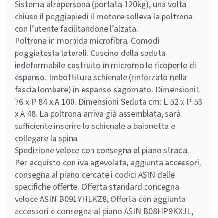
Sistema alzapersona (portata 120kg), una volta
chiuso il poggiapiedi il motore solleva la poltrona
con l’utente facilitandone l’alzata.
Poltrona in morbida microfibra. Comodi
poggiatesta laterali. Cuscino della seduta
indeformabile costruito in micromolle ricoperte di
espanso. Imbottitura schienale (rinforzato nella
fascia lombare) in espanso sagomato. DimensioniL
76 x P 84 x A 100. Dimensioni Seduta cm: L 52 x P 53
x A 48. La poltrona arriva già assemblata, sarà
sufficiente inserire lo schienale a baionetta e
collegare la spina
Spedizione veloce con consegna al piano strada.
Per acquisto con iva agevolata, aggiunta accessori,
consegna al piano cercate i codici ASIN delle
specifiche offerte. Offerta standard concegna
veloce ASIN B091YHLKZ8, Offerta con aggiunta
accessori e consegna al piano ASIN B08HP9KXJL,