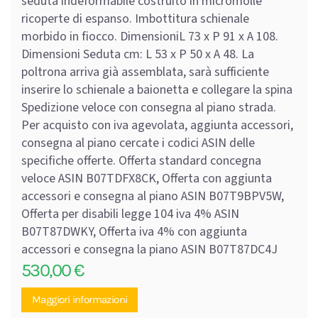
seduta indeformabile costruito in micromolle
ricoperte di espanso. Imbottitura schienale
morbido in fiocco. DimensioniL 73 x P 91 x A 108.
Dimensioni Seduta cm: L 53 x P 50 x A 48. La
poltrona arriva già assemblata, sarà sufficiente
inserire lo schienale a baionetta e collegare la spina
Spedizione veloce con consegna al piano strada.
Per acquisto con iva agevolata, aggiunta accessori,
consegna al piano cercate i codici ASIN delle
specifiche offerte. Offerta standard concegna
veloce ASIN B07TDFX8CK, Offerta con aggiunta
accessori e consegna al piano ASIN B07T9BPV5W,
Offerta per disabili legge 104 iva 4% ASIN
B07T87DWKY, Offerta iva 4% con aggiunta
accessori e consegna la piano ASIN B07T87DC4J
530,00
€
Maggiori informazioni