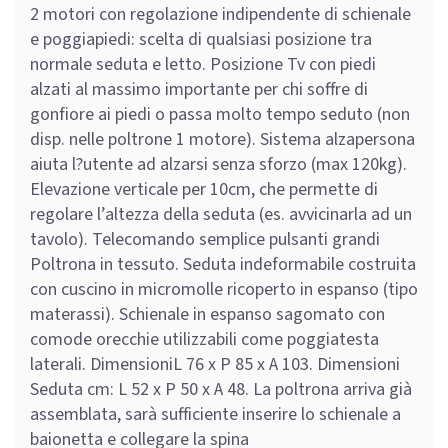
2 motori con regolazione indipendente di schienale
e poggiapiedi: scelta di qualsiasi posizione tra
normale seduta e letto. Posizione Tv con piedi
alzati al massimo importante per chi soffre di
gonfiore ai piedi o passa molto tempo seduto (non
disp. nelle poltrone 1 motore). Sistema alzapersona
aiuta l?utente ad alzarsi senza sforzo (max 120kg).
Elevazione verticale per 10cm, che permette di
regolare l’altezza della seduta (es. avvicinarla ad un
tavolo). Telecomando semplice pulsanti grandi
Poltrona in tessuto. Seduta indeformabile costruita
con cuscino in micromolle ricoperto in espanso (tipo
materassi). Schienale in espanso sagomato con
comode orecchie utilizzabili come poggiatesta
laterali. DimensioniL 76 x P 85 x A 103. Dimensioni
Seduta cm: L 52 x P 50 x A 48. La poltrona arriva già
assemblata, sarà sufficiente inserire lo schienale a
baionetta e collegare la spina