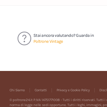
Stai ancora valutando? Guarda in
Poltrone Vintage
Chi Siamo
Contatti
Privacy e Cookie Policy
Disc
© poltrone24.it P.IVA 14751771008 - Tutti i diritti riservati. Tu
norma di legge nelle sedi opportune. Tutti i loghi, immagini, pro