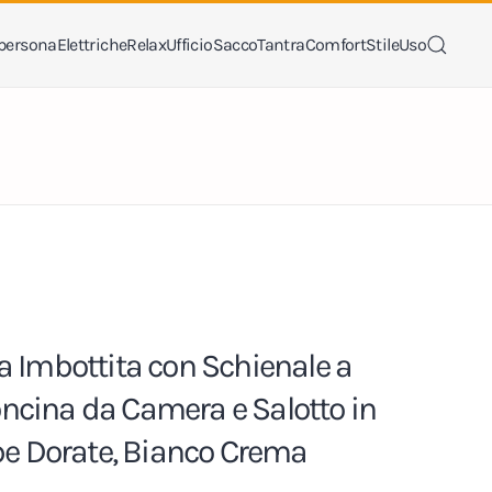
persona
Elettriche
Relax
Ufficio
Sacco
Tantra
Comfort
Stile
Uso
 Imbottita con Schienale a
oncina da Camera e Salotto in
e Dorate, Bianco Crema