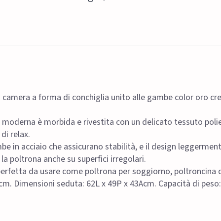
camera a forma di conchiglia unito alle gambe color oro cre
derna è morbida e rivestita con un delicato tessuto poliest
i relax.
be in acciaio che assicurano stabilità, e il design leggermen
a poltrona anche su superfici irregolari.
perfetta da usare come poltrona per soggiorno, poltroncina 
cm. Dimensioni seduta: 62L x 49P x 43Acm. Capacità di peso: