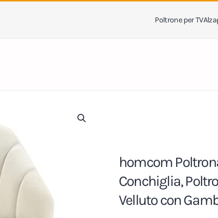
Poltrone per TV
Alza
homcom Poltrona
Conchiglia, Poltr
Velluto con Gamb