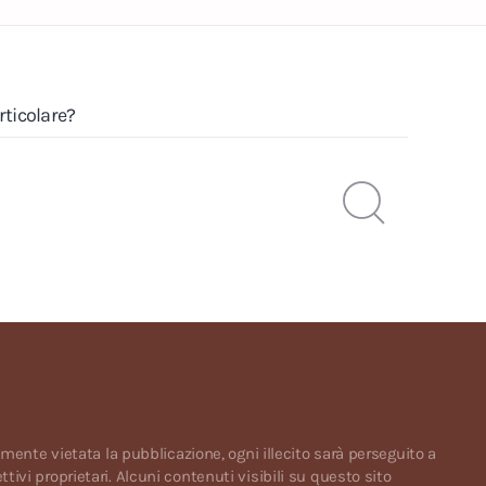
rticolare?
ramente vietata la pubblicazione, ogni illecito sarà perseguito a
tivi proprietari. Alcuni contenuti visibili su questo sito