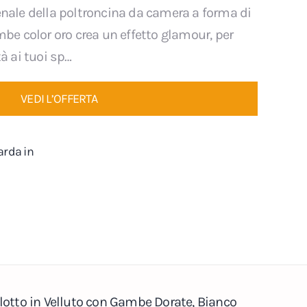
enale della poltroncina da camera a forma di
mbe color oro crea un effetto glamour, per
à ai tuoi sp…
VEDI L’OFFERTA
arda in
otto in Velluto con Gambe Dorate, Bianco